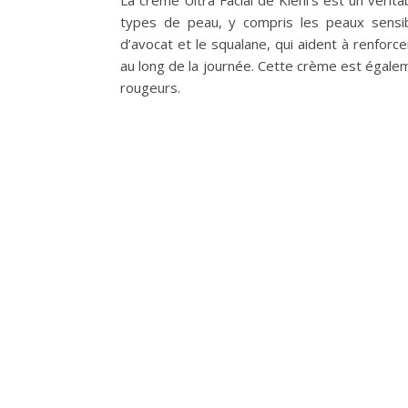
La crème Ultra Facial de Kiehl’s est un vérit
types de peau, y compris les peaux sensible
d’avocat et le squalane, qui aident à renforc
au long de la journée. Cette crème est égalem
rougeurs.