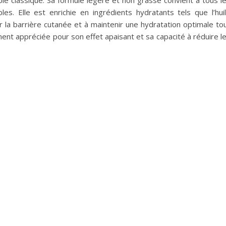
able classique. Sa formule légère et non grasse convient à tous l
s. Elle est enrichie en ingrédients hydratants tels que l’hui
er la barrière cutanée et à maintenir une hydratation optimale to
ent appréciée pour son effet apaisant et sa capacité à réduire l