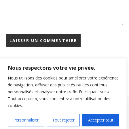
Nous respectons votre vie privée.
Rechercher
Nous utilisons des cookies pour améliorer votre expérience
de navigation, diffuser des publicités ou des contenus
personnalisés et analyser notre trafic. En cliquant sur «
Tout accepter », vous consentez à notre utilisation des
cookies.
Copyright © 2026 Beaute Sante. All Rights Reserved.
Thème Ashe par
Mentions légales
Politique de confidentialité
Personnaliser
Tout rejeter
Accepter tout
WP Royal
.