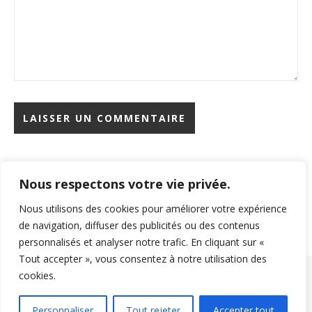
Nous respectons votre vie privée.
Rechercher
Nous utilisons des cookies pour améliorer votre expérience
de navigation, diffuser des publicités ou des contenus
personnalisés et analyser notre trafic. En cliquant sur «
Tout accepter », vous consentez à notre utilisation des
cookies.
Copyright © 2026 Beaute Sante. All Rights Reserved.
Thème Ashe par
Mentions légales
Politique de confidentialité
Personnaliser
Tout rejeter
Accepter tout